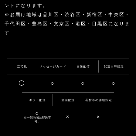
ントになります。
※お届け地域は品川区・渋谷区・新宿区・中央区・
千代田区・豊島区・文京区・港区・目黒区になりま
す
立て札
メッセージカード
画像配信
配達日時指定
◯
○
○
○
ギフト配送
全国配送
花材等の詳細指定
○
×
×
※一部地域は配送不
可。