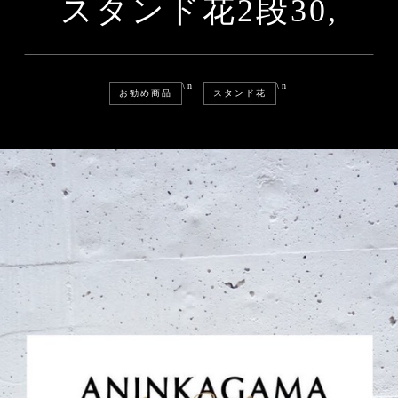
スタンド花2段30,
\n
\n
お勧め商品
スタンド花