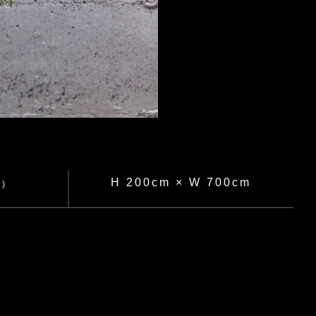
H 200cm × W 700cm
)