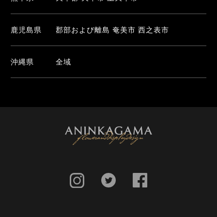
鹿児島県
郡部および離島 奄美市 西之表市
沖縄県
全域