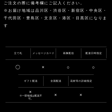
ご注文の際に備考欄にご記入ください。
※お届け地域は品川区・渋谷区・新宿区・中央区・
千代田区・豊島区・文京区・港区・目黒区になりま
す
立て札
メッセージカード
画像配信
配達日時指定
◯
×
○
○
ギフト配送
全国配送
花材等の詳細指定
×
×
×
※一部地域は配送不
可。