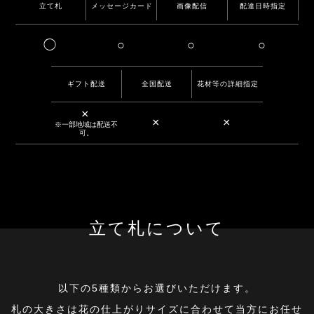
立て札
メッセージカード
画像配信
配達日時指定
◯
○
○
○
ギフト配送
全国配送
花材等の詳細指定
×
×
×
※一部地域は配送不
可。
立て札について
以下の5種類からお選びいただけます。
札の大きさは花の仕上がりサイズに合わせて当方にお任せ