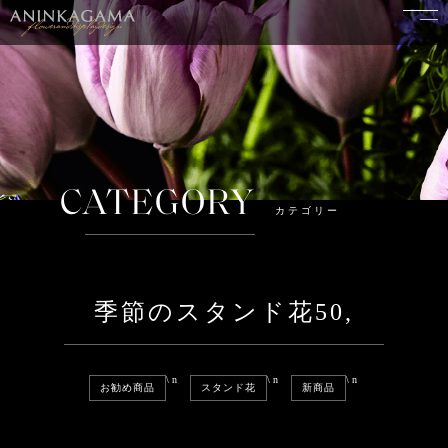
CATEGORY
カテゴリー
季節のスタンド花50,
\n
\n
\n
お勧め商品
スタンド花
新商品