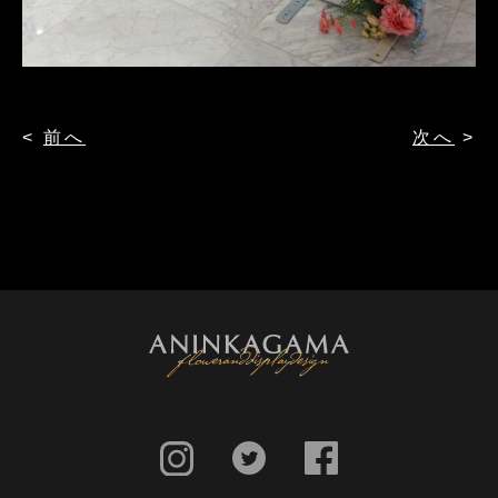
<
前へ
次へ
>