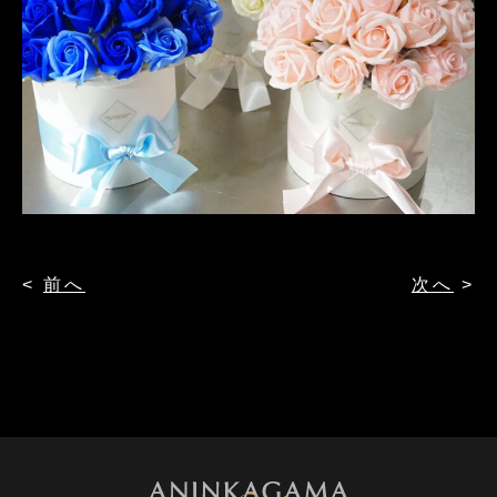
<
前へ
次へ
>