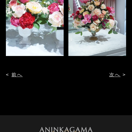
<
前へ
次へ
>