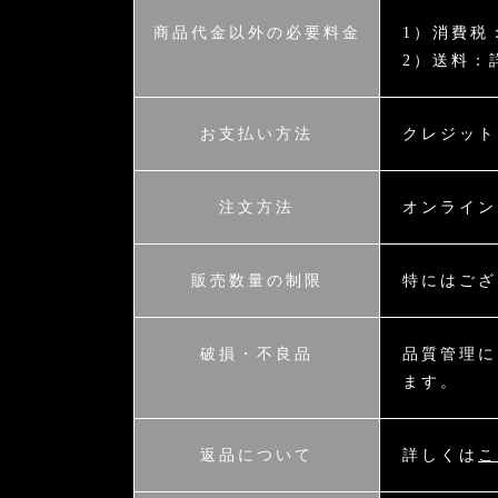
商品代金以外の必要料金
1）消費税
2）送料：
お支払い方法
クレジット
注文方法
オンライン
販売数量の制限
特にはござ
破損・不良品
品質管理に
ます。
返品について
詳しくは
こ