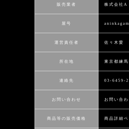
販売業者
株式会社A F
屋号
aninkaga
運営責任者
佐々木愛
所在地
東京都練馬区
連絡先
03-6459-
お問い合わせ
お問い合わ
商品等の販売価格
商品詳細ペ